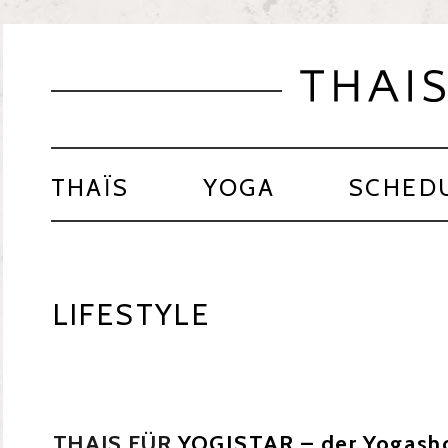
THAÏS
YOGA
SCHED
LIFESTYLE
THAIS FÜR
YOGISTAR – der Yogash