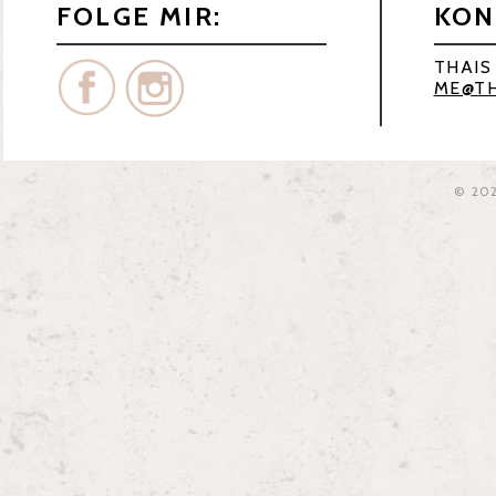
FOLGE MIR:
KON
THAIS
ME@TH
© 20