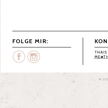
FOLGE MIR:
KON
THAIS
ME@TH
© 20