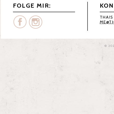
FOLGE MIR:
KON
THAIS
ME@TH
© 20