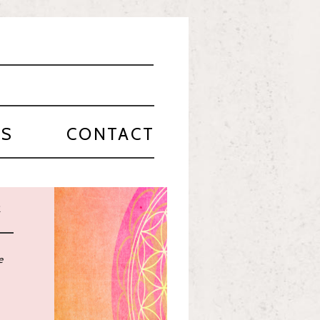
PS
CONTACT
 on a journey, We
een waiting for!
ople,
r.
he people,
onsidered.