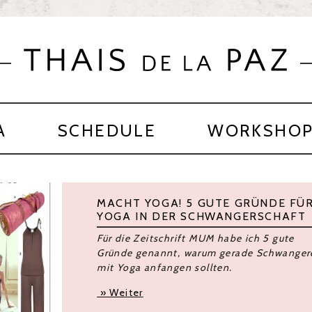
A
SCHEDULE
WORKSHO
We are all about to go
are the ones we have b
You have been telling the pe
That this is the eleventh hou
Now, you must go and tell t
That THIS is the hour,
And there are things to be c