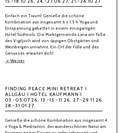
15.-18.10.26, 24.-27.06.27, 21.-24.10.27
Einfach ein Traum! Genieße die schöne
Kombination aus insgesamt 6 x 1,5 h Yoga und
Entspannung gebettet in einem einzigartigen
Hotel Südtirols. Die Marktgemeinde Lana am Fuße
des Vigiljoch wird von üppigen Obstgärten und
Weinbergen umrahmt. Ein Ort der Fülle und des
Genusses erwartet dich!
» Weiter
FINDING PEACE MINI RETREAT I
ALLGÄU I HOTEL KAUFMANN I
03.-05.07.26, 13.-15.-11.26, 27.-29.11.26,
28.-31.01.27
Genieße die schöne Kombination aus insgesamt 4
x Yoga & Meditation, der wunderschönen Natur am
Forggensee bei Füssen zu jeder Jahreszeit und