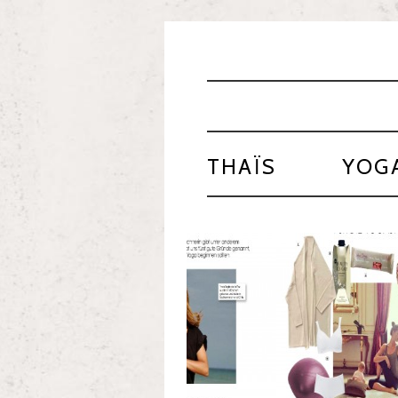
THAÏS
YOG